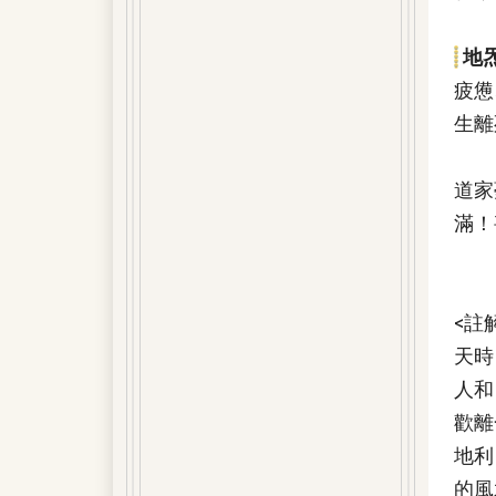
地
疲憊
生離
道家
滿！
<註
天時
人和
歡離
地利
的風