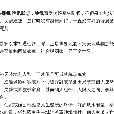
炁離氣
洩氣狀態，地氣遭受隔絕產生離氣，不但身心無法
、災禍連連。運好時沒有感覺到好，一直沒有好的發展甚
死別！
夢寐以求打通任督二脈，正是需要地氣；集天地萬物之能
甚至能夠回饋家庭、社會與國家，乃至全世界。
解>天時地利人和，三才俱足可成就萬事萬物！
：透過紫微斗數或八字命盤探討或預測出局勢或個人運勢
：局勢或團體或家庭、甚而個人組合；人與人之間、事與
合。
：住家或辦公地點是人生發展的堡壘；好的風水能量，構
水能量，猶如國家失去城池將軍沙場犧牲、個人家破人亡