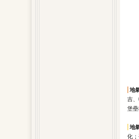
地
吉、
堡壘
地
化；