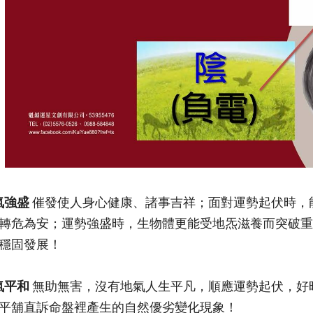
氣強盛
催發使人身心健康、諸事吉祥；面對運勢起伏時，
轉危為安；運勢強盛時，生物體更能受地炁滋養而突破重
穩固發展！
氣平和
無助無害，沒有地氣人生平凡，順應運勢起伏，好
平舖直訴命盤裡產生的自然優劣變化現象！