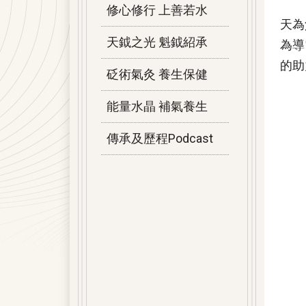
修心修行 上善若水
天為
天鉞之光 魁鉞紹承
為導
的助
砭術氣灸 養生保健
能量水晶 補氣養生
傳承及歷程Podcast