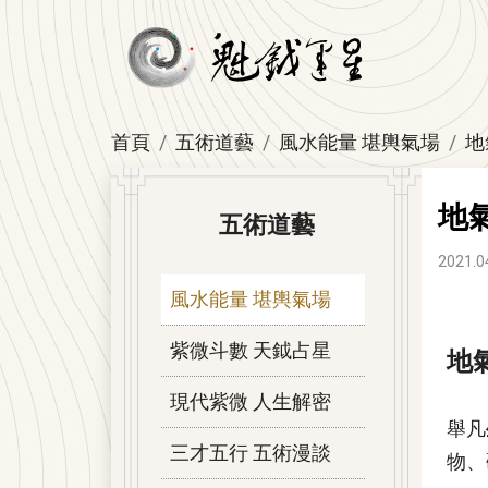
首頁
五術道藝
風水能量 堪輿氣場
地
地
五術道藝
2021.0
風水能量 堪輿氣場
紫微斗數 天鉞占星
地
現代紫微 人生解密
舉凡
三才五行 五術漫談
物、