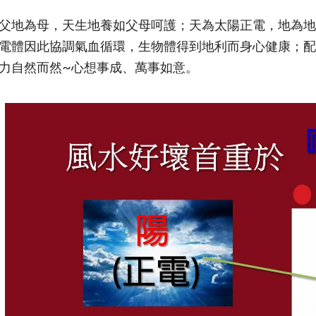
父地為母，天生地養如父母呵護；天為太陽正電，地為地
電體因此協調氣血循環，生物體得到地利而身心健康；配
力自然而然~心想事成、萬事如意。