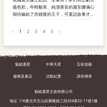
義色彩，年輕貌美、純潔善良的黛安娜滿心
期待嫁給了所鍾愛的王子，可童話故事才剛
剛訴說不久，她就發現自己一腳就踏入了一
個滿是謊言的婚姻騙局，王子、王室看中了
‹
1
2
3
4
5
›
她的貌美、...
魁鉞運星
中華天星
五術道藝
服務及產品
活動紀實
課程傳承
魁鉞運星文創有限公司
地址: 116臺北市文山區興隆路三段304巷32-11號1樓