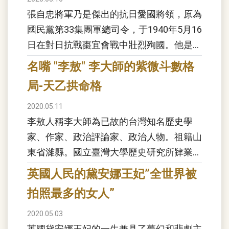
張自忠將軍乃是傑出的抗日愛國將領，原為
國民黨第33集團軍總司令，于1940年5月16
日在對日抗戰棗宜會戰中壯烈殉國。他是中
國軍隊在抗戰中犧牲的將領中職務最高的，
名嘴 "李敖" 李大師的紫微斗數格
也是第二次世界大戰同盟國陣營中戰死的最
局-天乙拱命格
高...
2020.05.11
李敖人稱李大師為已故的台灣知名歷史學
家、作家、政治評論家、政治人物。祖籍山
東省濰縣。國立臺灣大學歷史研究所肄業、
國立臺灣大學歷史學系畢業。李敖情史非常
英國人民的黛安娜王妃”全世界被
豐富，也曾因此帶來個人爭議。李敖成名於
拍照最多的女人”
20世紀60...
2020.05.03
英國黛安娜王妃的一生兼具了夢幻和悲劇主