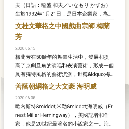
夫（日語：稲盛 和夫／いなもり かずお）
生於1932年1月21日，是日本企業家，為京
瓷與第二電電（今KDDI）創辦人，他於28
文桂文華格之中國戲曲宗師 梅蘭
歲(虛歲)創辦京都陶瓷株式會社，現...
芳
2020.06.15
梅蘭芳在50餘年的舞臺生活中，發展和提
高了京劇旦角的演唱和表演藝術，形成一個
具有獨特風格的藝術流派，世稱&ldquo;梅
派&rdquo;。梅蘭芳與程硯秋、尚小雲、荀
善蔭朝綱格之大文豪 海明威
慧生並稱京劇「四大名旦」，梅蘭芳為領...
2020.06.08
歐內斯特&middot;米勒&middot;海明威（Er
nest Miller Hemingway），美國記者和作
家，他是20世紀最著名的小說家之一。海