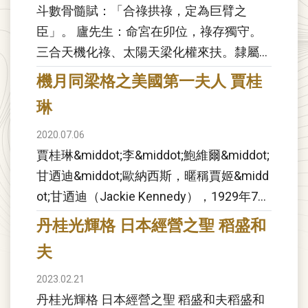
斗數骨髓賦：「合祿拱祿，定為巨臂之
臣」。 廬先生：命宮在卯位，祿存獨守。
三合天機化祿、太陽天梁化權來扶。隸屬富
貴雙全之格，故貴為新加坡要員。然而在民
機月同梁格之美國第一夫人 賈桂
國七十六年十月初，為追尋女友來台；經由
琳
國內黨政軍各界...
2020.07.06
賈桂琳&middot;李&middot;鮑維爾&middot;
甘迺迪&middot;歐納西斯，暱稱賈姬&midd
ot;甘迺迪（Jackie Kennedy），1929年7月
28日生，美國第35任總統約...
丹桂光輝格 日本經營之聖 稻盛和
夫
2023.02.21
丹桂光輝格 日本經營之聖 稻盛和夫稻盛和