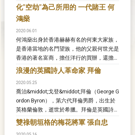
明威出生於美國芝加哥市郊區的奧克帕克，
化"空劫"為己所用的 一代賭王 何
晚年在愛達...
鴻燊
2020.06.01
何鴻燊出身於香港赫赫有名的何東大家族，
是香港當地的名門望族，他的父親何世光是
香港的著名富商，擔任洋行的買辦，還擔任
過立法局議員。然而何鴻燊的成就和名望並
浪漫的英國詩人革命家 拜倫
非靠祖上的餘蔭。小時後其父親何世光因投
2020.05.25
資失敗而破...
喬治&middot;戈登&middot;拜倫（George G
ordon Byron），第六代拜倫男爵，出生於
英格蘭倫敦，逝世於希臘。拜倫是英國詩
人、革命家，乃是獨領風騷的浪漫主義文學
雙祿朝垣格的梅花將軍 張自忠
泰斗。世襲男爵，...
2020.05.16