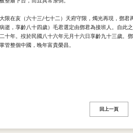
被整肅下台，而且異常潦倒。
大限在亥（六十三/七十二）天府守限，燭光再現，鄧君
病逝，享齡八十四歲）毛君選定由鄧君為接班人。自此之
二十年。歿於民國八十六年元月十六日享齡九十三歲。鄧
掌管整個中國，晚年富貴榮昌。
回上一頁