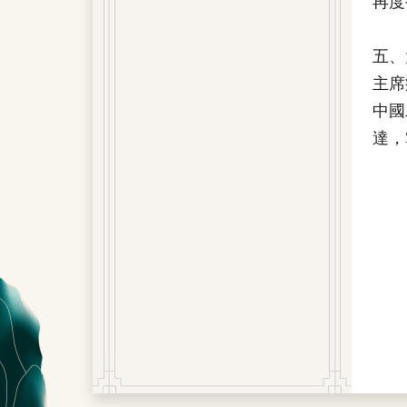
再度
五、
主席
中國
達，