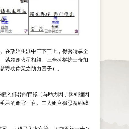
。在政治生涯中三下三上，得勢時掌全
、紫殺逢火星相雜。三合科權祿三奇加
就豐功偉業之助力因子）。
祿權入鄧君的官祿（為助力因子與糾纏因
毛君的命宮三合。二人組合祿忌為糾纏
黨眾、大僕忌入本官祿。故鄧君於三十歲