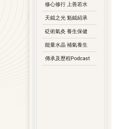
修心修行 上善若水
天鉞之光 魁鉞紹承
砭術氣灸 養生保健
能量水晶 補氣養生
傳承及歷程Podcast