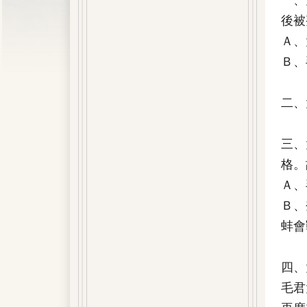
後被
Ａ、
Ｂ、
二、
三、
格。
Ａ、
Ｂ、
蚌會
四、
毛君