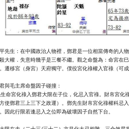
平先生：在中國政治人物裡，鄧君是一位相當傳奇的人物
殺大權．失意時幾乎是三餐不繼。觀之命盤為：命宮在巳
。遷移宮（身宮）天府獨守。僕役宮化祿權入官祿（可成
君與毛主席命盤因子碰撞：
生命宮化祿入鄧君大限在子位，化忌入官祿。財帛宮化
方使鄧君三上三下之政運）。鄧先生財帛宮化祿權科忌入
。因此行限若逢忌入之位即為破壞因子自然下台。
大限在未（二十三/三十二）文昌化大忌相雜、三合煞星