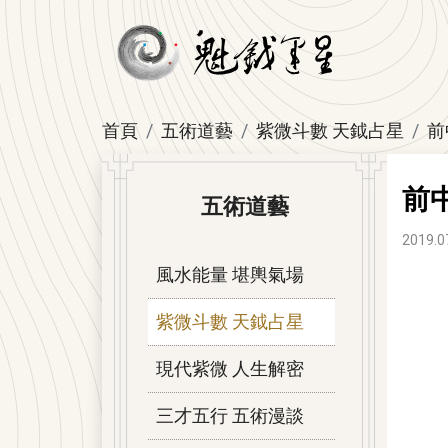
首頁
五術道藝
紫微斗數 天鉞占星
前
前
五術道藝
2019.0
風水能量 堪輿氣場
紫微斗數 天鉞占星
現代紫微 人生解密
三才五行 五術漫談