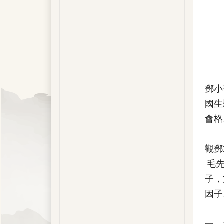
鄧小
國生
會格
觀鄧
毛先
子，
因子
一、