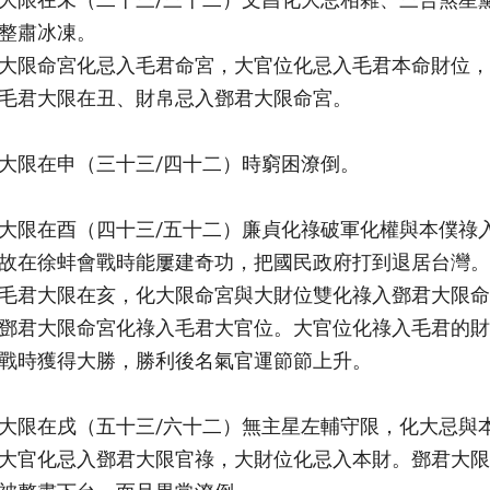
整肅冰凍。
大限命宮化忌入毛君命宮，大官位化忌入毛君本命財位，
毛君大限在丑、財帛忌入鄧君大限命宮。
大限在申（三十三/四十二）時窮困潦倒。
大限在酉（四十三/五十二）廉貞化祿破軍化權與本僕祿
故在徐蚌會戰時能屢建奇功，把國民政府打到退居台灣。
毛君大限在亥，化大限命宮與大財位雙化祿入鄧君大限命
鄧君大限命宮化祿入毛君大官位。大官位化祿入毛君的財
戰時獲得大勝，勝利後名氣官運節節上升。
大限在戌（五十三/六十二）無主星左輔守限，化大忌與
大官化忌入鄧君大限官祿，大財位化忌入本財。鄧君大限