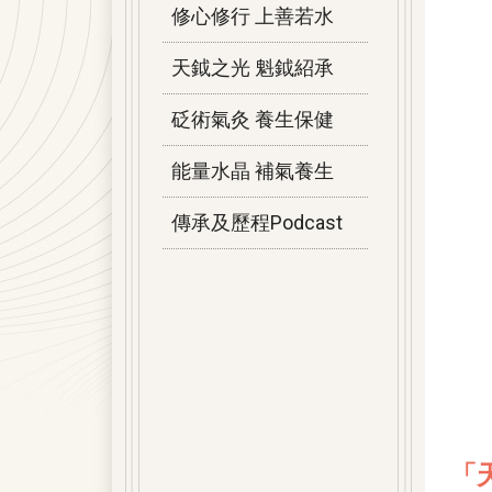
修心修行 上善若水
天鉞之光 魁鉞紹承
砭術氣灸 養生保健
能量水晶 補氣養生
傳承及歷程Podcast
「