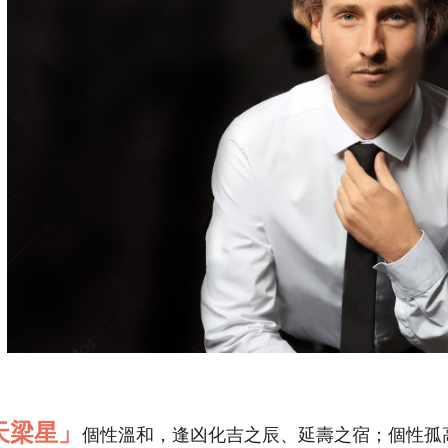
天梁星」
個性溫和，逢凶化吉之辰、延壽之宿；個性孤