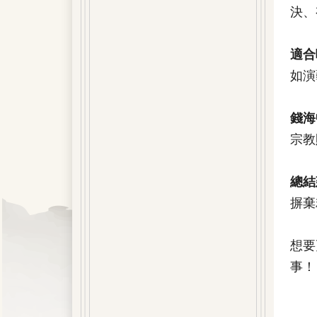
決、
適合
如演
錢海
宗教
總結
摒棄
想要
事！