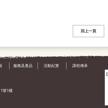
回上一頁
藝
服務及產品
活動紀實
課程傳承
11號1樓