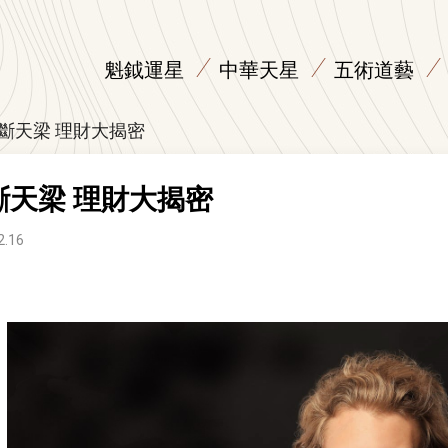
魁鉞運星
中華天星
五術道藝
斷天梁 理財大揭密
斷天梁 理財大揭密
2.16