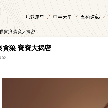
魁鉞運星
中華天星
五術道藝
眼貪狼 寶寶大揭密
眼貪狼 寶寶大揭密
9.02