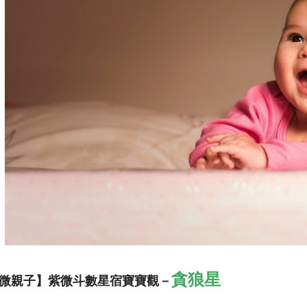
貪狼星
微親子】紫微斗數星宿寶寶
觀－