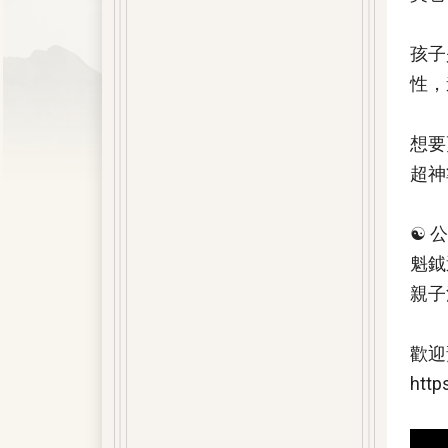
孩子
性，
想要
超神
☯️
魁鉞
親子
歡迎
http