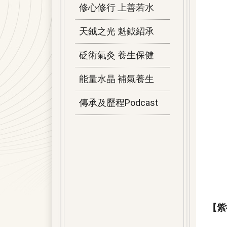
修心修行 上善若水
天鉞之光 魁鉞紹承
砭術氣灸 養生保健
能量水晶 補氣養生
傳承及歷程Podcast
【紫