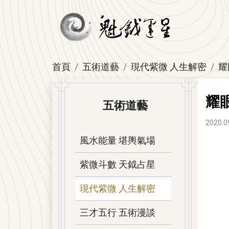
首頁
五術道藝
現代紫微 人生解密
耀
耀
五術道藝
2020.0
風水能量 堪輿氣場
紫微斗數 天鉞占星
現代紫微 人生解密
三才五行 五術漫談