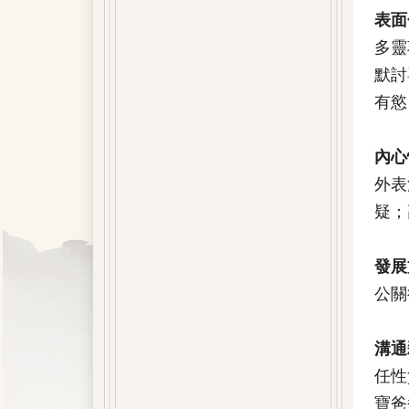
表面
多靈
默討
有慾
內心
外表
疑；
發展
公關
溝通
任性
寶爸