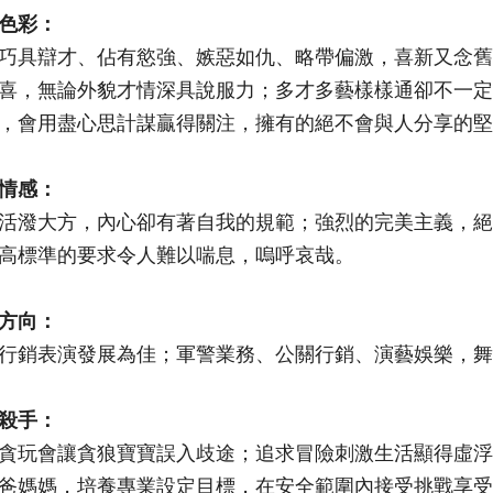
色彩：
巧具辯才、佔有慾強、嫉惡如仇、略帶偏激，喜新又念舊
喜，無論外貌才情深具說服力；多才多藝樣樣通卻不一定
，會用盡心思計謀贏得關注，擁有的絕不會與人分享的堅
情感：
活潑大方，內心卻有著自我的規範；強烈的完美主義，絕
高標準的要求令人難以喘息，嗚呼哀哉。
方向：
行銷表演發展為佳；軍警業務、公關行銷、演藝娛樂，舞
殺手：
貪玩會讓貪狼寶寶誤入歧途；追求冒險刺激生活顯得虛浮
爸媽媽，培養專業設定目標，在安全範圍內接受挑戰享受