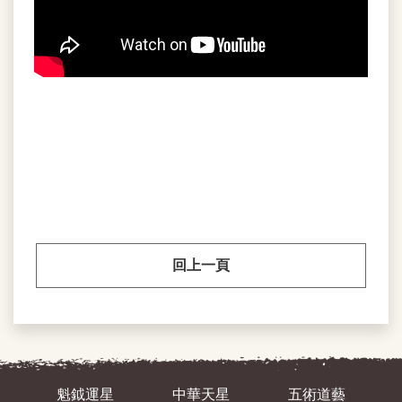
回上一頁
魁鉞運星
中華天星
五術道藝