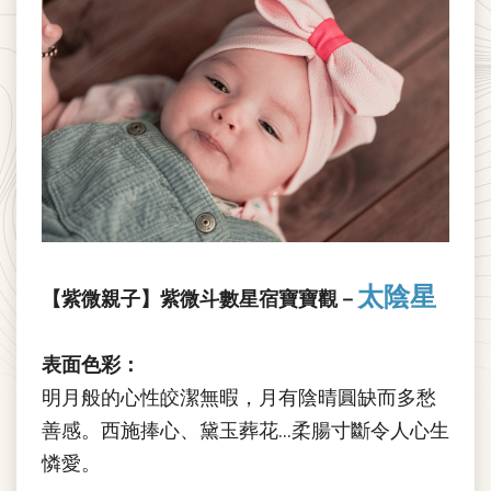
太陰
星
【紫微親子】紫微斗數星宿寶寶觀－
表面色彩：
明月般的心性皎潔無暇，月有陰晴圓缺而多愁
善感。西施捧心、黛玉葬花…柔腸寸斷令人心生
憐愛。