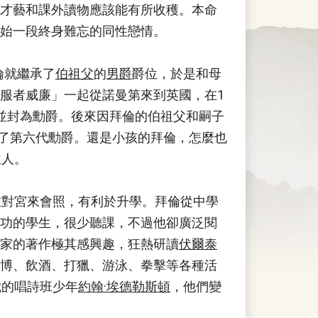
才藝和課外讀物應該能有所收穫。本命
始一段終身難忘的同性戀情。
倫就繼承了
伯祖父
的
男爵
爵位，於是和母
服者威廉」一起從諾曼第來到英國，在1
並封為勳爵。後來因拜倫的伯祖父和嗣子
成了第六代勳爵。還是小孩的拜倫，怎麼也
主人。
祿)在對宮來會照，有利於升學。拜倫從中學
功的學生，很少聽課，不過他卻廣泛閱
家的著作極其感興趣，狂熱研讀
伏爾泰
博、飲酒、打獵、游泳、拳擊等各種活
歲的唱詩班少年
約翰·埃德勒斯頓
，他們變