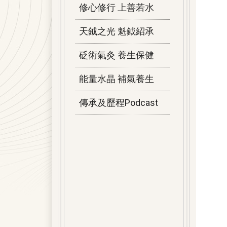
修心修行 上善若水
天鉞之光 魁鉞紹承
砭術氣灸 養生保健
能量水晶 補氣養生
傳承及歷程Podcast