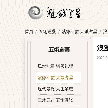
首頁
五術道藝
紫微斗數 天鉞占星
浪
浪
五術道藝
2020.0
風水能量 堪輿氣場
紫微斗數 天鉞占星
現代紫微 人生解密
三才五行 五術漫談