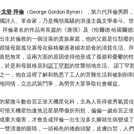
·戈登·拜倫
（George Gordon Byron），第六代拜倫
國詩人、革命家，乃是獨領風騷的浪漫主義文學泰斗。世襲男
。拜倫著名的作品有長篇的《唐璜》及《恰爾德·哈羅爾
出生於倫敦的一個沒落的貴族家庭，他的父親是位頹廢的
跟隨母親孤兒寡母在蘇格蘭過著縮衣節食的清貧生活。拜
喜怒無常，這兩方面的原因使得他形成了孤僻和憂鬱的性格
，於是和母親移居到
諾丁罕郡
的世襲領地生活。 諾丁罕
之一，他在這裡了解和熟悉了工人的苦難生活和被剝削和
地同情，立志武裝鬥爭，為勞苦大眾爭取社會權益。
的紫微斗數命宮正坐天機星化科，主為人長得俊秀氣質佳
可惜天機星怕逢煞忌星易帶傷折刑剋，偏偏一歲命宮正坐
成重大傷害，才會造成拜倫一出生沒多久腳就生病變成了
一雙清澈的眼睛，一頭褐色的捲曲頭髮，皮膚白皙，人們