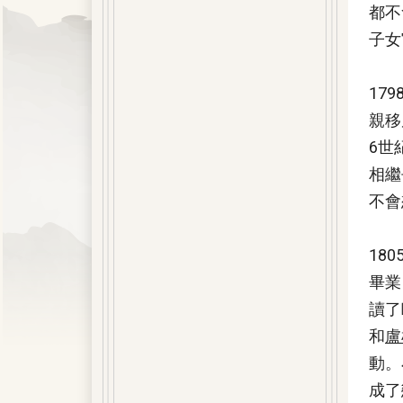
都不
子女
17
親移
6世
相繼
不會
18
畢業
讀了
和
盧
動。
成了