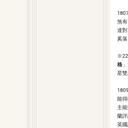
18
煞有
達對
奚落
※2
格
」
星雙
18
能得
主能
蘭評
英國