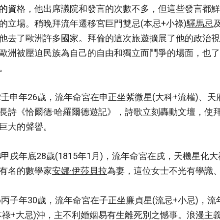
的資
格，他出席議院和發言的次數不多，但這些發言都鮮
的立場。稍晚拜流年遷移宮巨門雙忌(本忌+小祿)
驛馬忌
他去了歐洲許多國家。拜倫的這次旅遊擴展了他的政治視
歐洲被壓迫民族為自己的自由和獨立而鬥爭的場面，也了
。
12壬申年26歲，流年命宮在申正坐紫微星(大科+流權)
長詩《恰爾德·哈羅爾德遊記》，詩歌立刻轟動文壇，使
巨大的聲譽。
14甲戌年底28歲(1815年1月)，流年命宮在戌，天機星
有名的數學家
安娜·伊莎貝拉
為妻，這位女士不光有學識
16丙子年30歲，流年命宮在子正坐廉貞星(流忌+小忌)
本祿+大忌)沖，主不利婚姻易有生離死別之憾事。浪漫主