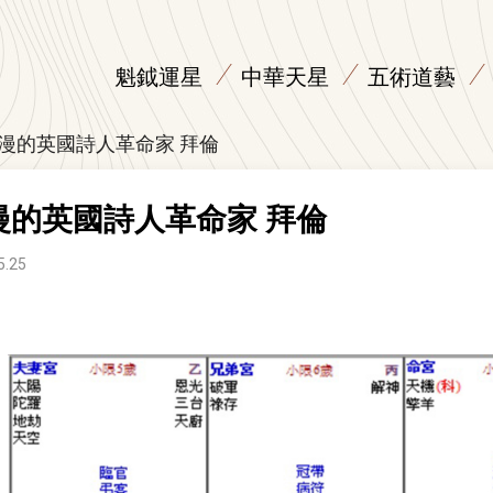
魁鉞運星
中華天星
五術道藝
漫的英國詩人革命家 拜倫
漫的英國詩人革命家 拜倫
5.25