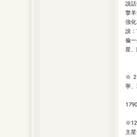
說話
擎羊
強化
說：
倫一
星、
※ 
寧、
17
※1
主星