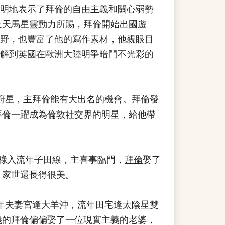
明地表示了拜倫的自由主義和關心弱勢
及天馬星靈動力所賜，拜倫開始出國遊
野，也豐富了他的寫作素材，他親眼目
解到英國在歐洲大陸明爭暗鬥不光彩的
、天府星，主拜倫能有大出名的機會。拜倫發
拜倫一躍成為倫敦社交界的明星，給他帶
化大祿入流年子田線，主喜事臨門，
拜倫
娶了
、家世還長得很美。
，流年夫妻宮逢大羊沖，流年田宅逢太陰星雙
義的拜倫偏偏娶了一位現實主義的老婆，