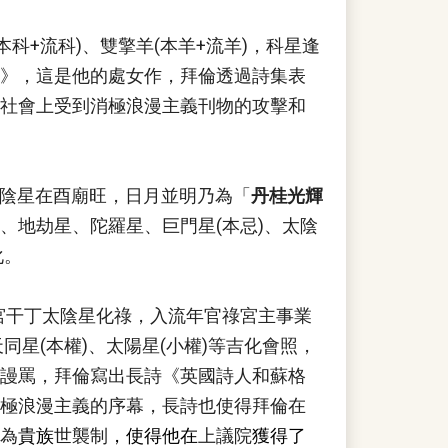
本科+流科)、雙擎羊(本羊+流羊)，科星逢
》，這是他的處女作，拜倫透過詩集表
社會上受到消極浪漫主義刊物的攻擊和
太陰星在酉廟旺，日月並明乃為「
丹桂光輝
、地劫星、陀羅星、巨門星(本忌)、太陰
化。
德宮干丁太陰星化祿，入流年官祿宮主事業
同星(本權)、太陽星(小權)等吉化會照，
謾罵，拜倫寫出長詩《英國詩人和蘇格
極浪漫主義的序幕，長詩也使得拜倫在
為
貴族
世
襲制
，使得他在
上議院
獲得了