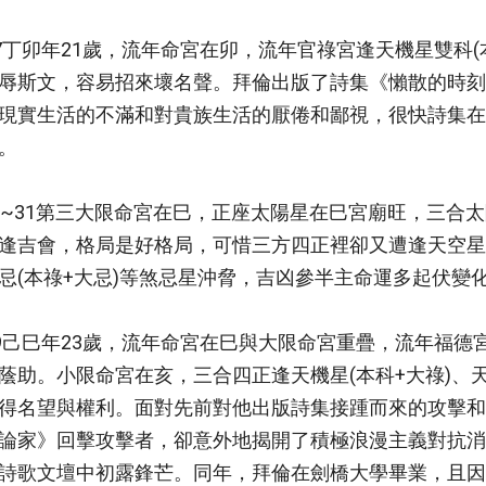
07丁卯年21歲，流年命宮在卯，流年官祿宮逢天機星雙科(
辱斯文，容易招來壞名聲。拜倫出版了詩集《懶散的時刻
現實生活的不滿和對貴族生活的厭倦和鄙視，很快詩集在
。
2~31第三大限命宮在巳，正座太陽星在巳宮廟旺，三合
逢吉會，格局是好格局，可惜三方四正裡卻又遭逢天空星
忌(本祿+大忌)等煞忌星沖脅，吉凶參半主命運多起伏變
09己巳年23歲，流年命宮在巳與大限命宮重疊，流年福
蔭助。小限命宮在亥，三合四正逢天機星(本科+大祿)、天
得名望與權利。面對先前對他出版詩集接踵而來的攻擊和
論家》回擊攻擊者，卻意外地揭開了積極浪漫主義對抗消
詩歌文壇中初露鋒芒。同年，拜倫在劍橋大學畢業，且因