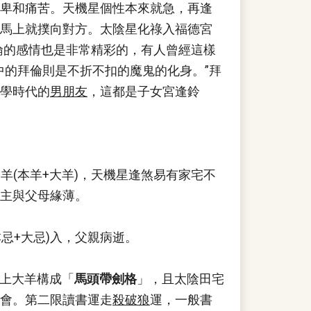
卑和痛苦。天機星個性本來就急，再逢
馬上就撲向對方。太陰星化祿入福德宮
倫的感情也是非常精彩的，有人曾經這樣
中的拜倫則是不折不扣的魔鬼的化身。”拜
學時代的
男朋友
，這都是子女宮逢鈴
雙羊(本羊+大羊)，天機星逢煞易有家宅不
主與父母緣薄。
本忌+大忌)入，父親病逝。
加上大羊構成
「
馬頭帶劍格
」
，且太陰田宅
會。第二限讀書運走
殺破狼
運，一般書