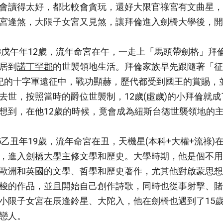
會讀得太好，都比較會貪玩，還好大限官祿宮有文曲星，
宮逢煞，大限子女宮又見煞，讓拜倫進入劍橋大學後，開
98戊午年12歲，流年命宮在午，一走上「馬頭帶劍格」拜
居到
諾丁罕郡
的世襲領地生活。拜倫家族早先跟隨著「征
紀的十字軍遠征中，戰功顯赫，歷代都受到國王的賞賜，
去世，按照當時的爵位世襲制，12歲(虛歲)的小拜倫就
想到，在他12歲的時候，竟會成為紐斯台德世襲領地的
05乙丑年19歲，流年命宮在丑，天機星(本科+大權+流
，進入
劍橋大學
主修文學和歷史。大學時期，他是個不用
歐洲和英國的文學、哲學和歷史著作，尤其他對啟蒙思想
梭
的作品，並且開始自己創作詩歌，同時也從事射擊、賭
小限子女宮在辰逢鈴星、大陀入，他在劍橋也遇到了15
戀人。