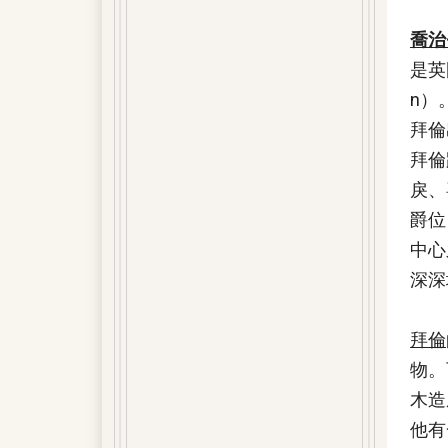
喬治
是英
n）
拜倫
拜倫
戾、
爵位
中心
深深
拜倫
物。
木造
他有