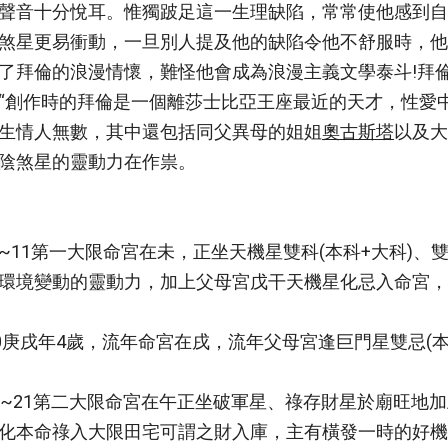
聲音十分悅耳。惟獨跛足這一生理缺陷，常常使他感到自
煞星更易衝動，一旦別人提及他的缺陷令他不舒服時，他
了拜倫的浪漫情懷，難怪他會成為浪漫主義文學泰斗!拜
“創作時的拜倫是一個離莎士比亞王座最近的天才，性愛
生情人無數，其中還包括同父異母的姐姐
奧古斯塔
以及大
陰煞星的靈動力在作祟。
2~11第一大限命宮在未，正坐天機星雙科(本科+大科)、
環境變動的靈動力，加上父母宮戊干天機星化忌入命宮，
90庚戌年4歲，流年命宮在戌，流年父母宮逢巨門星雙忌(
2~21第二大限命宮在午正坐破軍星、祿存財星於廟旺地
化本命祿入大限田宅可謂之財入庫，主有橫發一時的好機