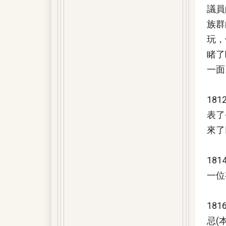
議員
族群
玩，
睹了
一面
18
表了
來了
18
一位
18
忌(