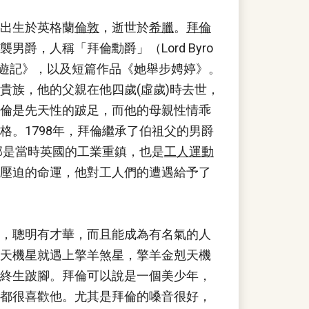
男爵，出生於英格蘭
倫敦
，逝世於
希臘
。
拜倫
爵，人稱「拜倫勳爵」（Lord Byro
德遊記》，以及短篇作品《她舉步娉婷》。
貴族，他的父親在他四歲(虛歲)時去世，
倫是先天性的跛足，而他的母親性情乖
。1798年，拜倫繼承了伯祖父的男爵
郡是當時英國的工業重鎮，也是
工人運動
壓迫的命運，他對工人們的遭遇給予了
，聰明有才華，而且能成為有名氣的人
天機星就遇上擎羊煞星，擎羊金剋天機
終生跛腳。拜倫可以說是一個美少年，
都很喜歡他。尤其是拜倫的嗓音很好，