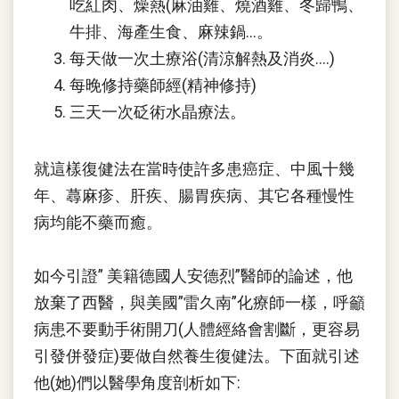
吃紅肉、燥熱(麻油雞、燒酒雞、冬歸鴨、
牛排、海產生食、麻辣鍋…。
每天做一次土療浴(清涼解熱及消炎….)
每晚修持藥師經(精神修持)
三天一次砭術水晶療法。
就這樣復健法在當時使許多患癌症、中風十幾
年、蕁麻疹、肝疾、腸胃疾病、其它各種慢性
病均能不藥而癒。
如今引證” 美籍德國人安德烈”醫師的論述，他
放棄了西醫，與美國”雷久南”化療師一樣，呼籲
病患不要動手術開刀(人體經絡會割斷，更容易
引發併發症)要做自然養生復健法。下面就引述
他(她)們以醫學角度剖析如下: