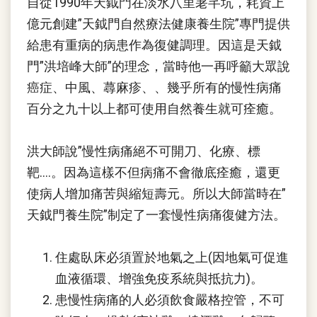
自從1990年天鉞門在淡水八里荖芊坑，耗資上
億元創建”天鉞門自然療法健康養生院”專門提供
給患有重病的病患作為復健調理。因這是天鉞
門”洪培峰大師”的理念，當時他一再呼籲大眾說
癌症、中風、蕁麻疹、、幾乎所有的慢性病痛
百分之九十以上都可使用自然養生就可痊癒。
洪大師說”慢性病痛絕不可開刀、化療、標
靶….。因為這樣不但病痛不會徹底痊癒，還更
使病人增加痛苦與縮短壽元。所以大師當時在”
天鉞門養生院”制定了一套慢性病痛復健方法。
住處臥床必須置於地氣之上(因地氣可促進
血液循環、增強免疫系統與抵抗力)。
患慢性病痛的人必須飲食嚴格控管，不可