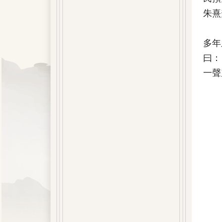
朱熹
多年
曰：
一聲