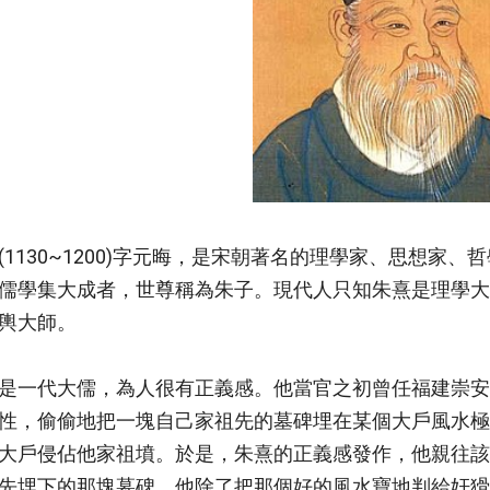
(1130~1200)字元晦，是宋朝著名的理學家、思想家
儒學集大成者，世尊稱為朱子。現代人只知朱熹是理學大
輿大師。
是一代大儒，為人很有正義感。他當官之初曾任福建崇安
性，偷偷地把一塊自己家祖先的墓碑埋在某個大戶風水極
大戶侵佔他家祖墳。於是，朱熹的正義感發作，他親往該
先埋下的那塊墓碑，他除了把那個好的風水寶地判給奸猾