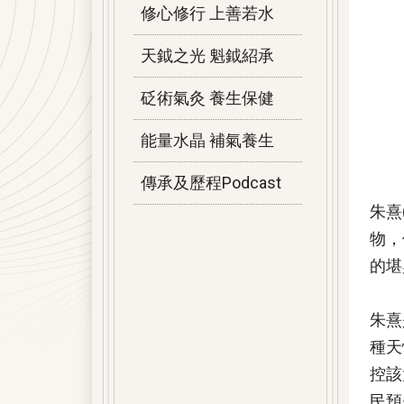
修心修行 上善若水
天鉞之光 魁鉞紹承
砭術氣灸 養生保健
能量水晶 補氣養生
傳承及歷程Podcast
朱熹
物，
的堪
朱熹
種天
控該
民預