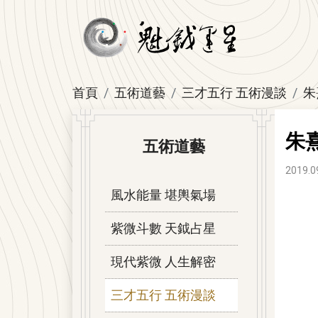
首頁
五術道藝
三才五行 五術漫談
朱
朱
五術道藝
2019.0
風水能量 堪輿氣場
紫微斗數 天鉞占星
現代紫微 人生解密
三才五行 五術漫談