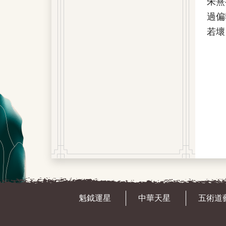
朱熹
過偏
若壞
魁鉞運星
中華天星
五術道