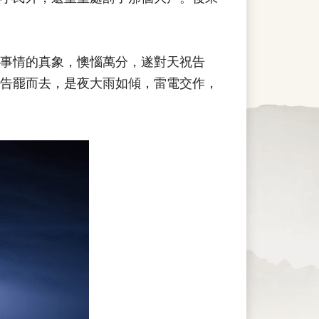
事情的真象，懊惱萬分，遂對天祝告
告罷而去，是夜大雨如傾，雷電交作，