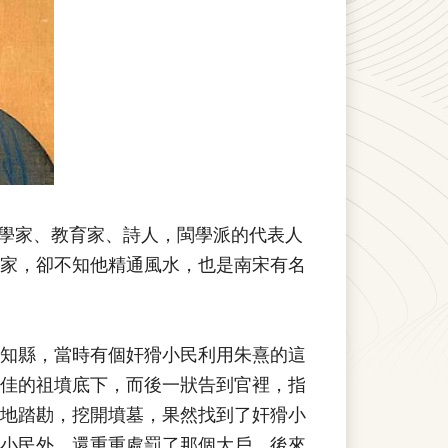
、哲學家、教育家、詩人，閩學派的代表人
家，卻不知他精通風水，也是南宋有名
知縣，當時有個奸猾小民利用朱熹的這
佳的祖墳底下，而後一狀告到官裡，指
地踏勘，挖開墳墓，果然找到了奸猾小
小民外，還重重處罰了那個大戶。後來