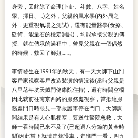
身旁，因此除了命理(卜卦、斗數、八字、姓名
學、擇日、...)之外，父親的風水學(內外局之
外，更重視氣場之測試)，還有能量醫學(食療、
砭術、能量石的檢定測試)，均能承接父親的傳
授。就在傳承的過程中，曾見父親在一個偶然
的時候，救回了師姐......。
事情發生在1991年的秋天，有一天大師下山到
客戶家視察客戶改造裝潢的情況後(當時父親是
八里荖芊坑天鉞門健康院住持)，還有時間空檔
因此就前往南京西路的服務處視察，當抵達服
務處門口時眼見一部救護車停在門口，大師詢
問結果是有人心肌梗塞，要送往醫院急救，大
師一看時間已來不及了(已超過八分鐘的黃金時
間)因此當下就遣走救護車，走進門一看，四五