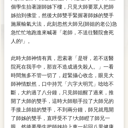
個學生抬著謝師姊下樓，只見大師要眾人把師
姊抬到佛堂，然後大師雙手緊握著師姊的雙手
施展輸氣大法，此刻忽然大師兄(師姐的老公)急
急忙忙地跑進來喊著「老師，不送往醫院會死
人的!」。
此時大師神情有異，思索著「是呀，若不送醫
院死在我手中，那豈不造成過失殺人。」一看
時間無多不管一切了，趕緊攝心收念，眼見大
師神情默然，口中持咒「六字大明咒」唸唸不
斷，大約過了八分鐘，只見師姐醒了過來，推
開了大師的雙手，這時大師順手拉了大師兄的
手接上師姐的雙手，不到兩分鐘，師兄就甩開
了師姊的雙手，直呼受不了!大師瞪了師兄一
眼，然後要學生把師姊抬上車一起回八里健康