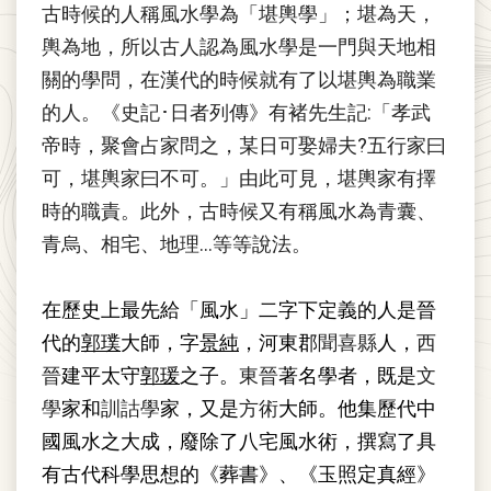
古時候的人稱風水學為「堪輿學」；堪為天，
輿為地，所以古人認為風水學是一門與天地相
關的學問，在漢代的時候就有了以堪輿為職業
的人。《史記･日者列傳》有褚先生記:「孝武
帝時，聚會占家問之，某日可娶婦夫?五行家曰
可，堪輿家曰不可。」由此可見，堪輿家有擇
時的職責。此外，古時候又有稱風水為青囊、
青烏、相宅、地理…等等說法。
在歷史上最先給「風水」二字下定義的人是晉
代的
郭璞
大師，字
景純
，河東郡
聞喜縣
人，
西
晉
建平太守
郭瑗
之子。
東晉
著名學者，既是
文
學
家和
訓詁學
家，又是
方術
大師。他集歷代中
國風水之大成，廢除了八宅風水術，撰寫了具
有古代科學思想的《葬書》、《玉照定真經》