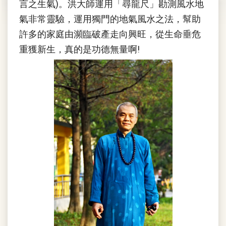
言之生氣)。洪大師運用「尋龍尺」勘測風水地
氣非常靈驗，運用獨門的地氣風水之法，幫助
許多的家庭由瀕臨破產走向興旺，從生命垂危
重獲新生，真的是功德無量啊!