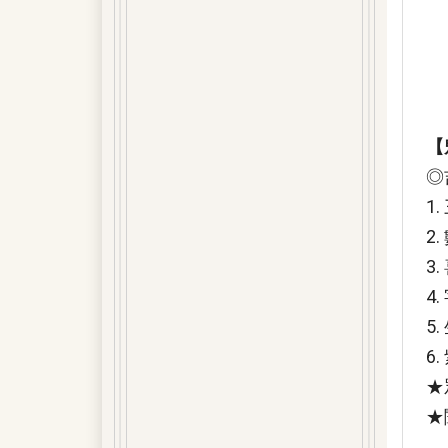
【
◎
1
2
3
4
5
6
★
★