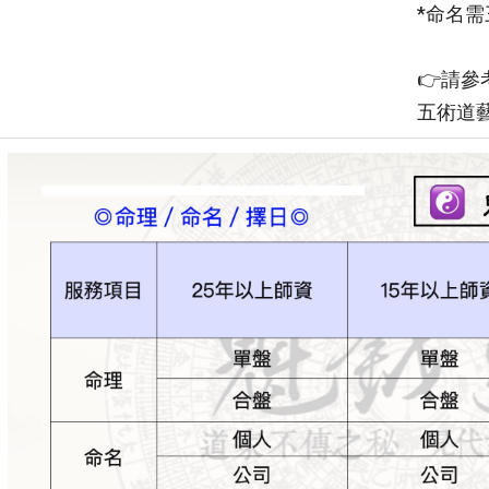
*命名
👉請
五術道藝