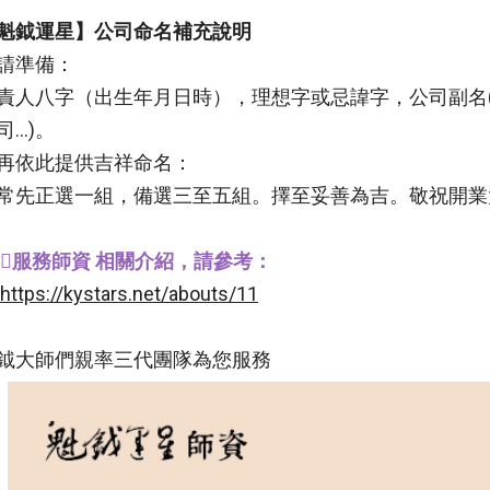
魁鉞運星】公司命名補充說明
請準備：
責人八字（出生年月日時），理想字或忌諱字，公司副名(
...)。
再依此提供吉祥命名：
常先正選一組，備選三至五組。擇至妥善為吉。敬祝開業
‍♀️
服務師資
相關介紹，請參考：
https://kystars.net/abouts/11
鉞大師們親率三代團隊為您服務