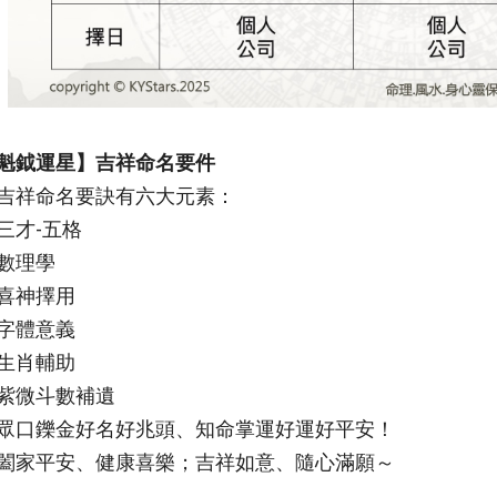
魁鉞運星】吉祥命名要件
吉祥命名要訣有六大元素：
. 三才-五格
. 數理學
. 喜神擇用
. 字體意義
. 生肖輔助
. 紫微斗數補遺
眾口鑠金好名好兆頭、知命掌運好運好平安！
闔家平安、健康喜樂；吉祥如意、隨心滿願～