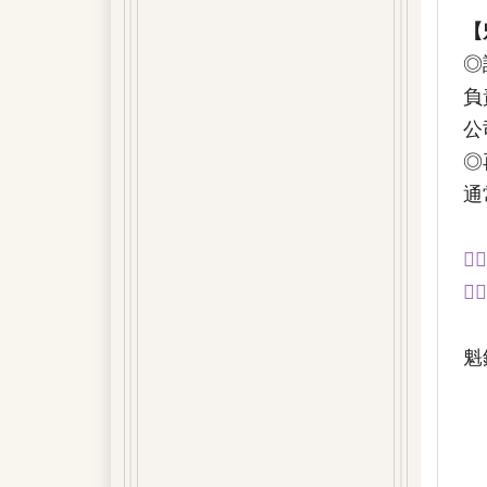
【
◎
負
公司
◎
通
💁🏻
👉🏻
魁