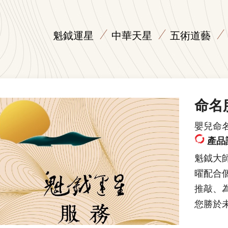
魁鉞運星
中華天星
五術道藝
命名
嬰兒命
產品
魁鉞大
曜配合
推敲、
您勝於