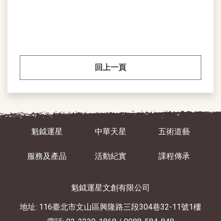
回上一頁
魁鉞運星
中華天星
五術道藝
服務及產品
活動紀實
課程傳承
魁鉞運星文創有限公司
地址: 116臺北市文山區興隆路三段304巷32-11號1樓