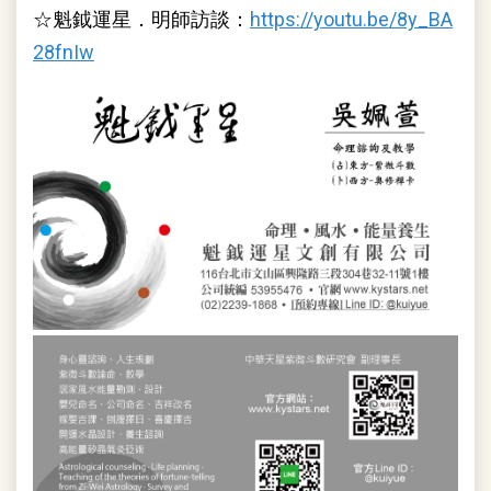
☆魁鉞運星．明師訪談：
https://youtu.be/8y_BA
28fnIw