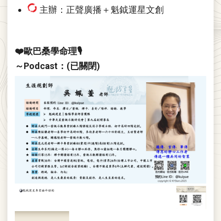
主辦：正聲廣播＋魁鉞運星文創
❤️歐巴桑學命理🎙
～Podcast：(已關閉)