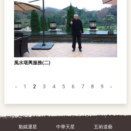
風水堪輿服務(二)
‹
1
2
3
4
5
6
7
8
9
›
魁鉞運星
中華天星
五術道藝