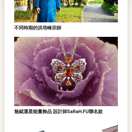
不同時期的洪培峰宗師
魁鉞運星能量飾品 設計師SaRaH.FU聯名款