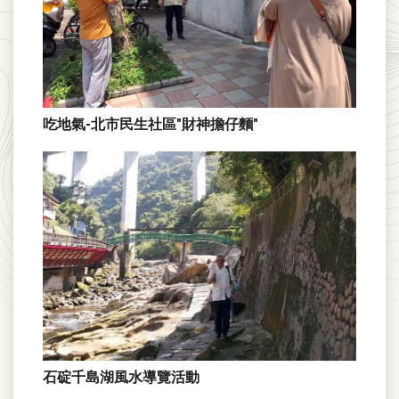
吃地氣-北市民生社區"財神擔仔麵"
石碇千島湖風水導覽活動